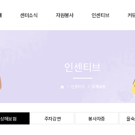
개
센터소식
자원봉사
인센티브
커
공지사항
봉사참여
인증배지
자유
언론보도
자원봉사캠프
상해보험
할인
웹진
단체
주차감면
협
인센티브
활동앨범
활동처
봉사자증
비대
업
활동처현황
을숙도문화회관
는길
사이버자원봉사
인센티브
상해보험
상해보험
주차감면
봉사자증
을숙