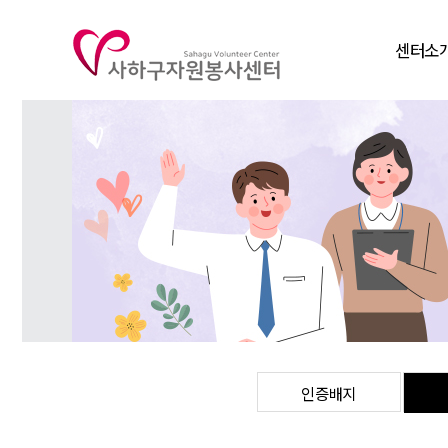
센터소
인사말
비전
연혁
조직도
주요사
찾아오시
인증배지