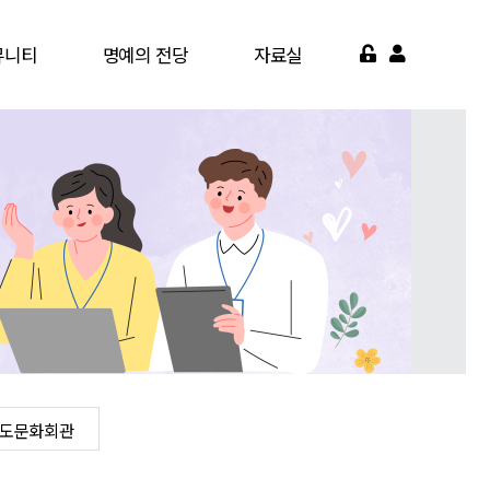
뮤니티
명예의 전당
자료실
게시판
명예의 전당
서식자료실
가맹점
영상자료실
약기관
자주묻는질문
면활동
도문화회관