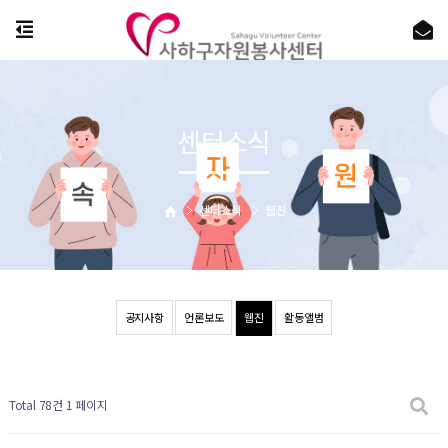
센터소식
센터소식
웹진
공지사항
언론보도
웹진
활동앨범
Total 78건
1 페이지