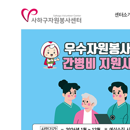
센터소
인사말
비전
연혁
조직도
주요사
찾아오시