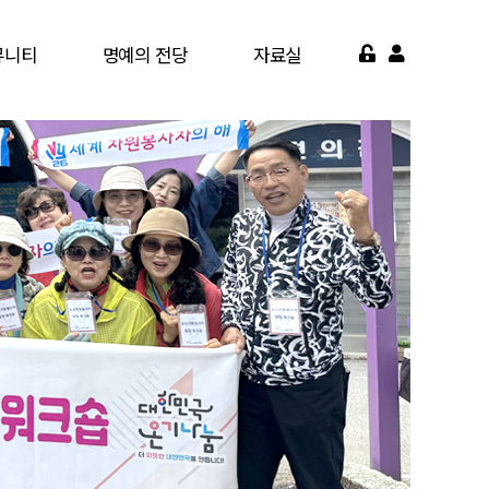
뮤니티
명예의 전당
자료실
게시판
명예의 전당
서식자료실
가맹점
영상자료실
약기관
자주묻는질문
면활동