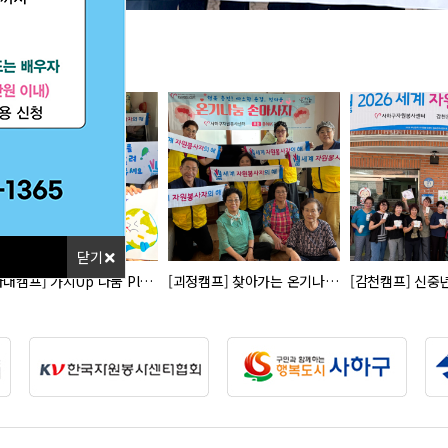
포토
갤러리
닫기
[다대캠프] 가치Up 나눔 Plus …
[괴정캠프] 찾아가는 온기나눔 '손마…