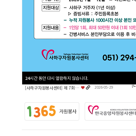
새로운소식
을 알려드립니다.
공지사항
서식자료실
2026-07-03
​2026 전국소년(장애학생)체전 자원봉사자 해단식 및 세계자원봉사자의해 기념 부산 V-F…
2026-07-03
2026 세계 자원봉사자의 해 기념 「제11회 부산 자원봉사 V-Festival」
2026-06-22
사하구자원봉사센터 직원 채용 공고 결과 발표(센터장)
24
시간 동안 다시 열람하지 않습니다.
[사하구자원봉사센터] 2026 청소년…
[사하구자원봉사센터] 2026 청소년…
[사하구자원봉사센터] 2026 청소년…
2026-05-29
[사하구자원봉사센터] 제 7회 자원봉사 아카데미 『마음을 잇는 자원봉사, 행복을 디자인하다…