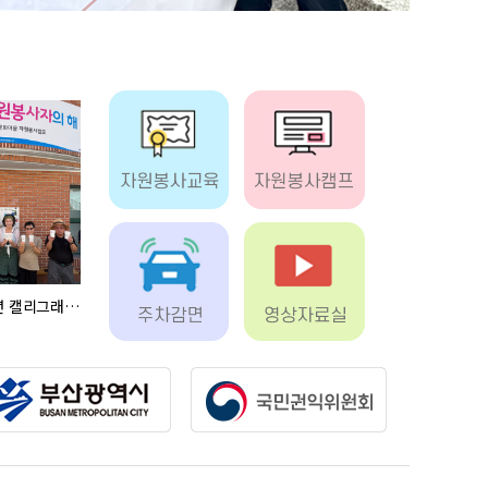
[감천캠프] 신중년 캘리그래피 전문봉…
[사하구자원봉사센터] 사하구통합자원봉…
[사하구자원봉사센터] 부봉I·U가족봉…