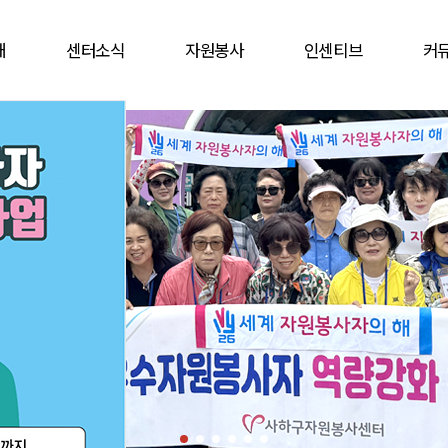
개
센터소식
자원봉사
인센티브
커
공지사항
봉사참여
인증배지
자유
언론보도
자원봉사캠프
상해보험
할인
웹진
단체
주차감면
협
활동앨범
활동처
봉사자증
비대
업
활동처현황
을숙도문화회관
는길
사이버자원봉사