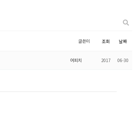
글쓴이
조회
날짜
어피치
2017
06-30