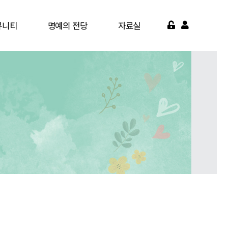
뮤니티
명예의 전당
자료실
게시판
명예의 전당
서식자료실
가맹점
영상자료실
약기관
자주묻는질문
면활동