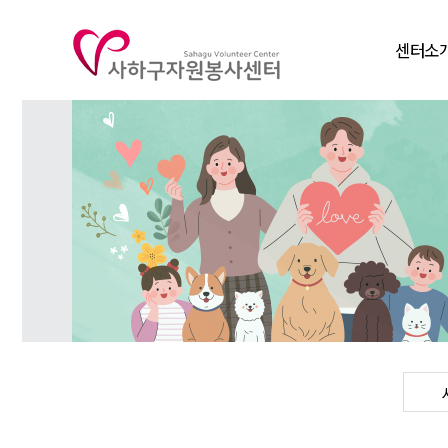
센터소
인사말
비전
연혁
조직도
주요사
찾아오시