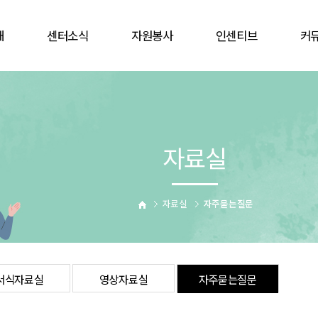
개
센터소식
자원봉사
인센티브
커
공지사항
봉사참여
인증배지
자유
언론보도
자원봉사캠프
상해보험
할인
웹진
단체
주차감면
협
자료실
활동앨범
활동처
봉사자증
비대
업
활동처현황
을숙도문화회관
는길
사이버자원봉사
자료실
자주묻는질문
서식자료실
영상자료실
자주묻는질문