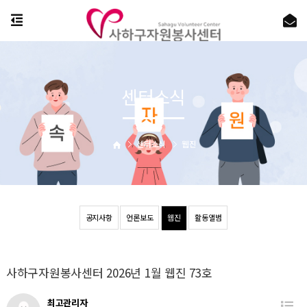
센터소식
센터소식
웹진
공지사항
언론보도
웹진
활동앨범
사하구자원봉사센터 2026년 1월 웹진 73호
최고관리자