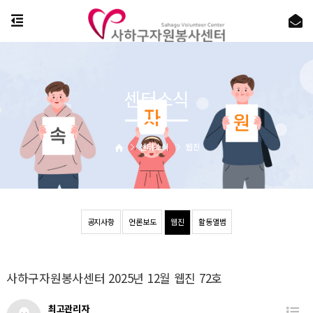
센터소식
센터소식
웹진
공지사항
언론보도
웹진
활동앨범
사하구자원봉사센터 2025년 12월 웹진 72호
최고관리자