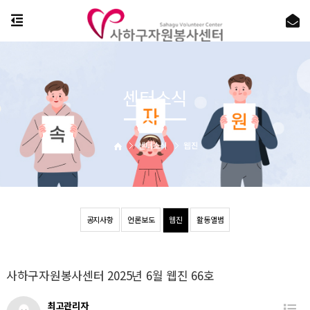
센터소식
센터소식
웹진
공지사항
언론보도
웹진
활동앨범
사하구자원봉사센터 2025년 6월 웹진 66호
최고관리자