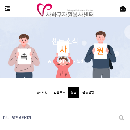
센터소식
센터소식
웹진
공지사항
언론보도
웹진
활동앨범
Total 78건
6 페이지