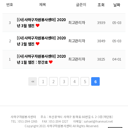
번호
제목
글쓴이
조회
날짜
[(사)사하구자원봉사센터] 2020
3
최고관리자
3939
05-03
년 3월 웹진
[(사)사하구자원봉사센터] 2020
2
최고관리자
3849
05-03
년 2월 웹진
[(사)사하구자원봉사센터] 2020
1
최고관리자
3825
04-01
년 1월 웹진 : 창간호
1
2
3
4
5
6
사하구자원봉사센터
주소 : 부산광역시 사하구 동매로 66번길 6. 2~3층(하단동)
TEL : 051-294-1365
FAX : 051-204-1327
이메일 : sahavt@hanmail.net
Copyright 2021 사하구자원봉사센터 All Rights Reserved.