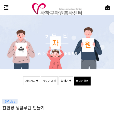
커뮤니티
커뮤니티
비대면활동
자유게시판
할인가맹점
협약기관
비대면활동
SV-day
친환경 생활루틴 만들기