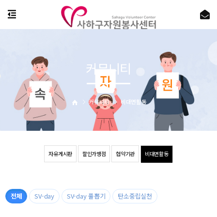
커뮤니티
커뮤니티
비대면활동
자유게시판
할인가맹점
협약기관
비대면활동
전체
SV-day
SV-day 풀뽑기
탄소중립실천