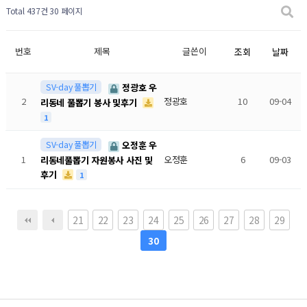
Total 437건
30 페이지
번호
제목
글쓴이
조회
날짜
SV-day 풀뽑기
정광호 우
2
정광호
10
09-04
리동네 풀뽑기 봉사 및후기
1
SV-day 풀뽑기
오정훈 우
1
오정훈
6
09-03
리동네풀뽑기 자원봉사 사진 및
후기
1
21
22
23
24
25
26
27
28
29
30