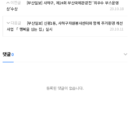
이전글
[부산일보] 사하구, 제24회 부산국제관광전 ‘최우수 부스운영
23.10.18
상’수상
다음글
[부산일보] 신평1동, 사하구자원봉사센터와 함께 주거환경 개선
23.10.11
사업 「 행복을 심는 집」실시
댓글
0
등록된 댓글이 없습니다.