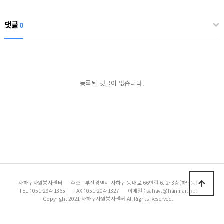
댓글
0
등록된 댓글이 없습니다.
사하구자원봉사센터
주소 : 부산광역시 사하구 동매로 66번길 6. 2~3층(하단동)
TEL : 051-294-1365
FAX : 051-204-1327
이메일 : sahavt@hanmail.net
Copyright 2021 사하구자원봉사센터 All Rights Reserved.
|
|
이용약관
개인정보처리방침
이메일무단수집거부