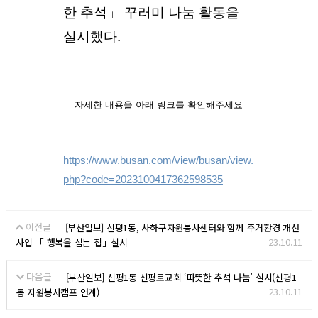
한 추석」 꾸러미 나눔 활동을
실시했다.
자세한 내용을 아래 링크를 확인해주세요
https://www.busan.com/view/busan/view.
php?code=2023100417362598535
이전글
[부산일보] 신평1동, 사하구자원봉사센터와 함께 주거환경 개선
23.10.11
사업 「 행복을 심는 집」실시
다음글
[부산일보] 신평1동 신평로교회 ‘따뜻한 추석 나눔’ 실시(신평1
23.10.11
동 자원봉사캠프 연계)