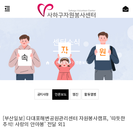
센터소식
센터소식
언론보도
공지사항
언론보도
웹진
활동앨범
[부산일보] 다대포해변공원관리센터 자원봉사캠프, ‘따듯한
추석! 사랑의 안마봉’ 전달 외1