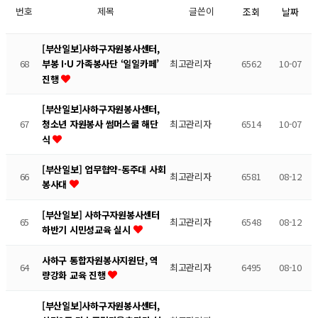
번호
제목
글쓴이
조회
날짜
[부산일보]사하구자원봉사센터,
68
최고관리자
6562
10-07
부봉 I·U 가족봉사단 ‘일일카페’
진행
[부산일보]사하구자원봉사센터,
67
최고관리자
6514
10-07
청소년 자원봉사 썸머스쿨 해단
식
[부산일보] 업무협약-동주대 사회
66
최고관리자
6581
08-12
봉사대
[부산일보] 사하구자원봉사센터
65
최고관리자
6548
08-12
하반기 시민성교육 실시
사하구 통합자원봉사지원단, 역
64
최고관리자
6495
08-10
량강화 교육 진행
[부산일보]사하구자원봉사센터,