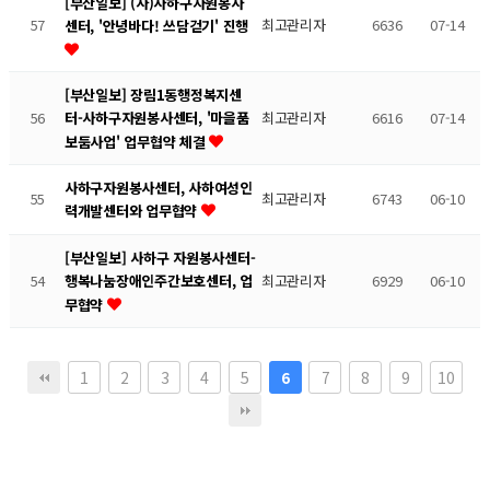
[부산일보] (사)사하구자원봉사
57
최고관리자
6636
07-14
센터, '안녕바다! 쓰담걷기' 진행
[부산일보] 장림1동행정복지센
56
최고관리자
6616
07-14
터-사하구자원봉사센터, '마을품
보둠사업' 업무협약 체결
사하구자원봉사센터, 사하여성인
55
최고관리자
6743
06-10
력개발센터와 업무협약
[부산일보] 사하구 자원봉사센터-
54
최고관리자
6929
06-10
행복나눔장애인주간보호센터, 업
무협약
1
2
3
4
5
7
8
9
10
6