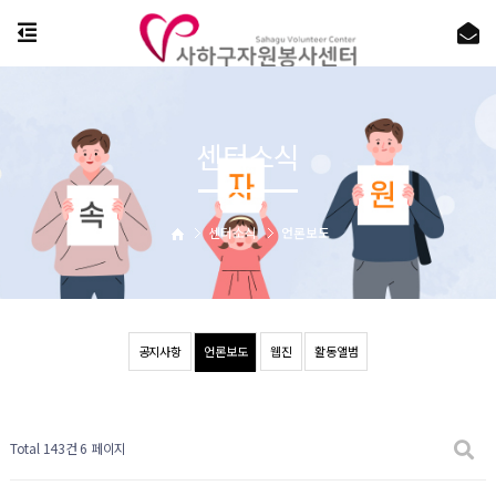
센터소식
센터소식
언론보도
공지사항
언론보도
웹진
활동앨범
Total 143건
6 페이지