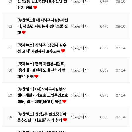
63
최고관리자
6474
08-10
신평2동 탄소중립마을추진단 선
진지 견학
[부산일보](사)사하구자원봉사센
62
최고관리자
6470
08-10
터, 청소년 자원봉사 썸머스쿨 진
행
[국제뉴스] 사하구 '성인지 감수
61
최고관리자
6662
07-14
성 고취' 자원봉사 보수교육
[국제뉴스] 활짝 자원봉사캠프,
60
최고관리자
6607
07-14
'용기내~ 불편해도 실천하기 캠
페인' 진행
[부산일보] (사)사하구자원봉사
59
최고관리자
6579
07-14
센터·새한가가호호 노인주간보호
센터, 업무 협약(MOU) 체결
[부산일보] 신평2동 탄소중립마
58
최고관리자
6605
07-14
을추진단, '제로존' 추가 설치