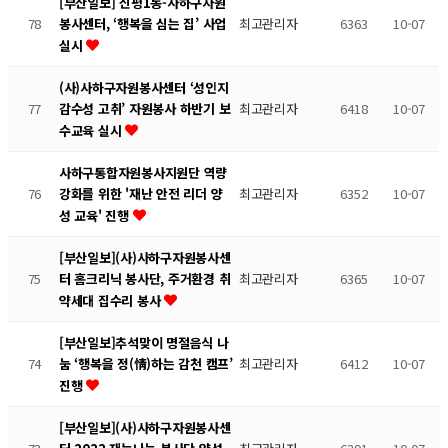
[부산일보] 신평1동-사하구자원
78
최고관리자
6363
10-07
봉사센터, ‘행복을 심는 집’ 사업
실시
(사)사하구자원봉사센터 ‘성인지
77
최고관리자
6418
10-07
감수성 고취’ 자원봉사 하반기 보
수교육 실시
사하구통합자원봉사지원단 역량
76
최고관리자
6352
10-07
강화를 위한 '재난 안전 리더 양
성 교육' 진행
[부산일보](사)사하구자원봉사센
75
최고관리자
6365
10-07
터 홈크리닉 봉사단, 주거환경 취
약세대 집수리 봉사
[부산일보]추석맞이 명절음식 나
74
최고관리자
6412
10-07
눔 ‘행복을 정(情)하는 감천 캠프’
진행
[부산일보](사)사하구자원봉사센