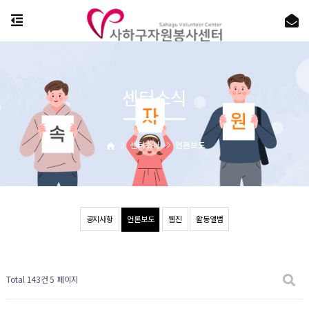
센터소식
센터소식
언론보도
공지사항
언론보도
웹진
활동앨범
Total 143건
5 페이지