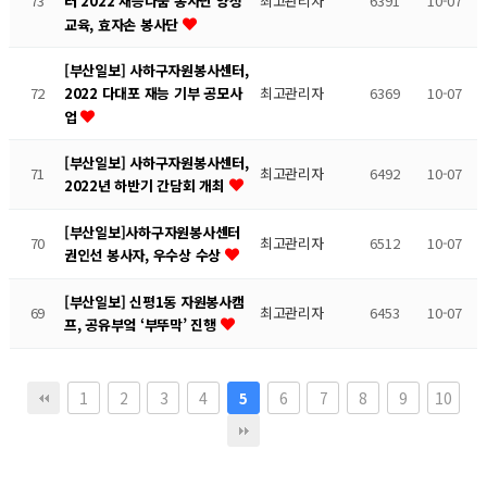
73
최고관리자
6391
10-07
터 2022 재능나눔 봉사단 양성
교육, 효자손 봉사단
[부산일보] 사하구자원봉사센터,
72
최고관리자
6369
10-07
2022 다대포 재능 기부 공모사
업
[부산일보] 사하구자원봉사센터,
71
최고관리자
6492
10-07
2022년 하반기 간담회 개최
[부산일보]사하구자원봉사센터
70
최고관리자
6512
10-07
권인선 봉사자, 우수상 수상
[부산일보] 신평1동 자원봉사캠
69
최고관리자
6453
10-07
프, 공유부엌 ‘부뚜막’ 진행
1
2
3
4
6
7
8
9
10
5