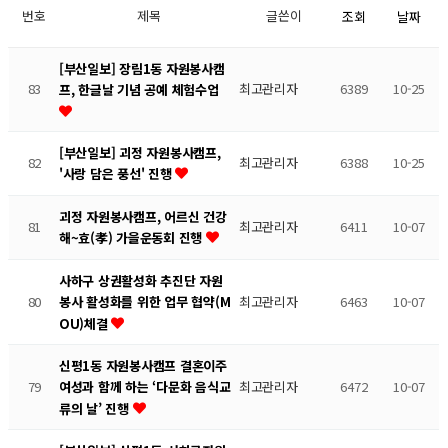
번호
제목
글쓴이
조회
날짜
[부산일보] 장림1동 자원봉사캠
83
최고관리자
6389
10-25
프, 한글날 기념 공예 체험수업
[부산일보] 괴정 자원봉사캠프,
82
최고관리자
6388
10-25
'사랑 담은 풍선' 진행
괴정 자원봉사캠프, 어르신 건강
81
최고관리자
6411
10-07
해~효(孝) 가을운동회 진행
사하구 상권활성화 추진단 자원
80
최고관리자
6463
10-07
봉사 활성화를 위한 업무 협약(M
OU)체결
신평1동 자원봉사캠프 결혼이주
79
최고관리자
6472
10-07
여성과 함께 하는 ‘다문화 음식교
류의 날’ 진행