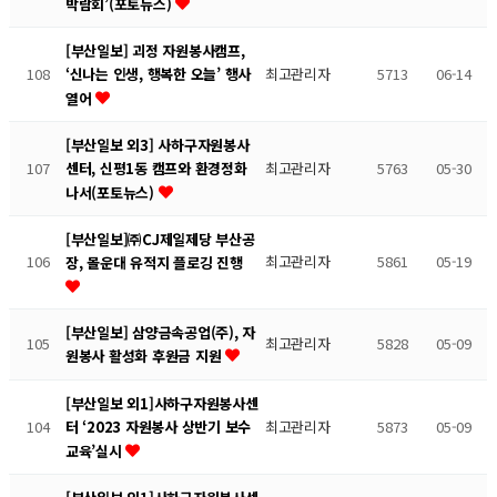
박람회’(포토뉴스)
[부산일보] 괴정 자원봉사캠프,
108
최고관리자
5713
06-14
‘신나는 인생, 행복한 오늘’ 행사
열어
[부산일보 외3] 사하구자원봉사
107
최고관리자
5763
05-30
센터, 신평1동 캠프와 환경정화
나서(포토뉴스)
[부산일보]㈜CJ제일제당 부산공
106
최고관리자
5861
05-19
장, 몰운대 유적지 플로깅 진행
[부산일보] 삼양금속공업(주), 자
105
최고관리자
5828
05-09
원봉사 활성화 후원금 지원
[부산일보 외1]사하구자원봉사센
104
최고관리자
5873
05-09
터 ‘2023 자원봉사 상반기 보수
교육’실시