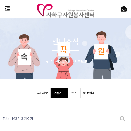
센터소식
센터소식
언론보도
공지사항
언론보도
웹진
활동앨범
Total 143건
3 페이지