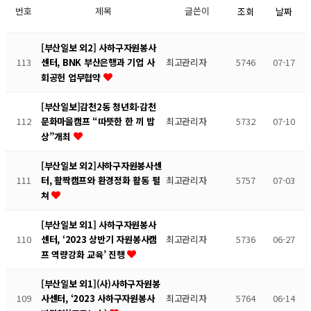
번호
제목
글쓴이
조회
날짜
[부산일보 외2] 사하구자원봉사
113
최고관리자
5746
07-17
센터, BNK 부산은행과 기업 사
회공헌 업무협약
[부산일보]감천2동 청년회·감천
112
최고관리자
5732
07-10
문화마을캠프 “따뜻한 한 끼 밥
상”개최
[부산일보 외2]사하구자원봉사센
111
최고관리자
5757
07-03
터, 활짝캠프와 환경정화 활동 펼
쳐
[부산일보 외1] 사하구자원봉사
110
최고관리자
5736
06-27
센터, ‘2023 상반기 자원봉사캠
프 역량강화 교육’ 진행
[부산일보 외1](사)사하구자원봉
109
최고관리자
5764
06-14
사센터, ‘2023 사하구자원봉사