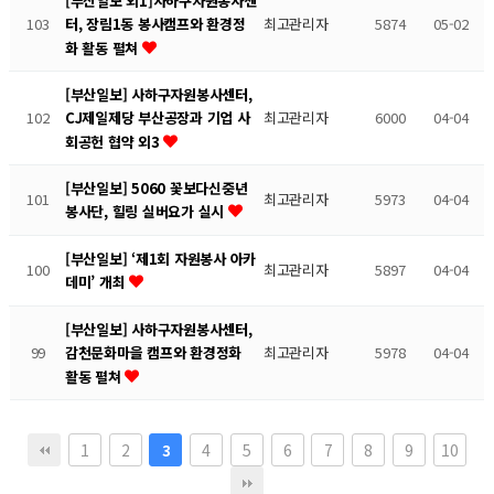
[부산일보 외1]사하구자원봉사센
103
최고관리자
5874
05-02
터, 장림1동 봉사캠프와 환경정
화 활동 펼쳐
[부산일보] 사하구자원봉사센터,
102
최고관리자
6000
04-04
CJ제일제당 부산공장과 기업 사
회공헌 협약 외3
[부산일보] 5060 꽃보다신중년
101
최고관리자
5973
04-04
봉사단, 힐링 실버요가 실시
[부산일보] ‘제1회 자원봉사 아카
100
최고관리자
5897
04-04
데미’ 개최
[부산일보] 사하구자원봉사센터,
99
최고관리자
5978
04-04
감천문화마을 캠프와 환경정화
활동 펼쳐
1
2
4
5
6
7
8
9
10
3