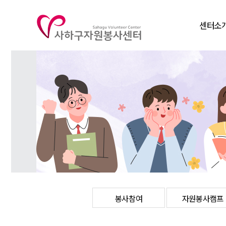
센터소
인사말
비전
연혁
조직도
주요사
찾아오시
봉사참여
자원봉사캠프