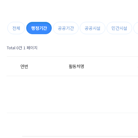
전체
행정기간
공공기간
공공시설
민간시설
Total 0건
1 페이지
연번
활동처명