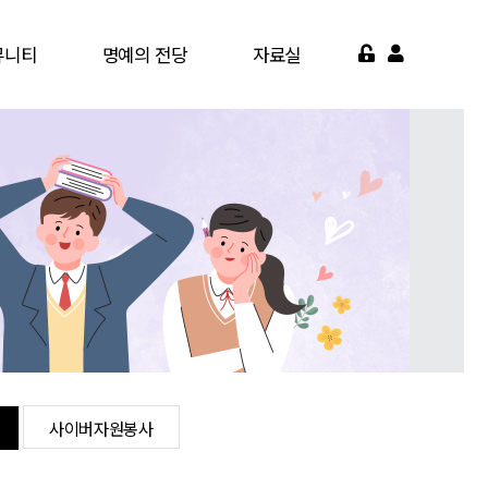
뮤니티
명예의 전당
자료실
게시판
명예의 전당
서식자료실
가맹점
영상자료실
약기관
자주묻는질문
면활동
사이버자원봉사