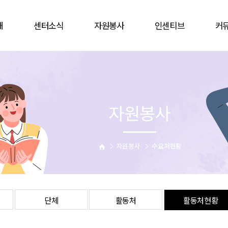
개
센터소식
자원봉사
인센티브
커
공지사항
봉사참여
인증배지
자유
언론보도
자원봉사캠프
상해보험
할인
웹진
단체
주차감면
협
자원봉사
활동앨범
활동처
봉사자증
비대
업
활동처현황
을숙도문화회관
는길
사이버자원봉사
자원봉사
수요처현황
단체
활동처
활동처현황