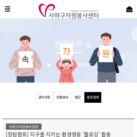
센터소식
센터소식
활동앨범
공지사항
언론보도
웹진
활동앨범
사하구자원봉사캠프
[장림캠프] 지구를 지키는 환경영웅 '플로깅' 활동