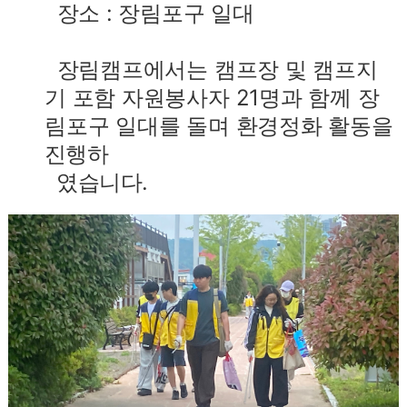
장소 : 장림포구 일대
장림캠프에서는 캠프장 및 캠프지
기 포함 자원봉사자 21명과 함께 장
림포구 일대를 돌며 환경정화 활동을
진행
하
였습니다.