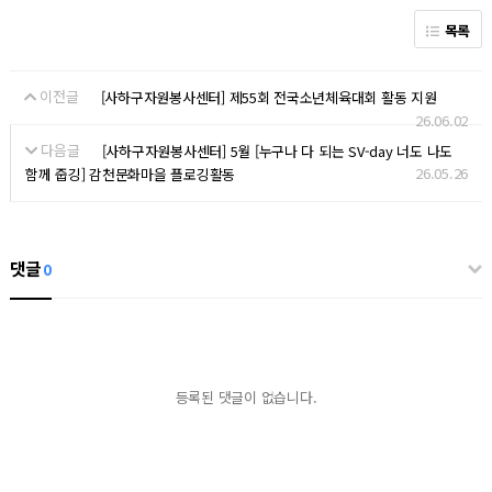
목록
이전글
[사하구자원봉사센터] 제55회 전국소년체육대회 활동 지원
26.06.02
다음글
[사하구자원봉사센터] 5월 [누구나 다 되는 SV-day 너도 나도
26.05.26
함께 줍깅] 감천문화마을 플로깅활동
댓글
0
등록된 댓글이 없습니다.