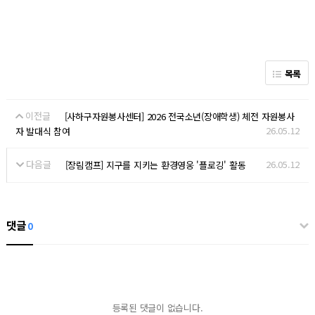
목록
이전글
[사하구자원봉사센터] 2026 전국소년(장애학생) 체전 자원봉사
26.05.12
자 발대식 참여
다음글
26.05.12
[장림캠프] 지구를 지키는 환경영웅 '플로깅' 활동
댓글
0
등록된 댓글이 없습니다.