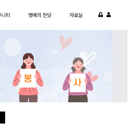
뮤니티
명예의 전당
자료실
게시판
명예의 전당
서식자료실
가맹점
영상자료실
약기관
자주묻는질문
면활동