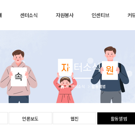
개
센터소식
자원봉사
인센티브
커
공지사항
봉사참여
인증배지
자유
언론보도
자원봉사캠프
상해보험
할인
웹진
단체
주차감면
협
센터소식
활동앨범
활동처
봉사자증
비대
업
활동처현황
을숙도문화회관
는길
사이버자원봉사
센터소식
활동앨범
언론보도
웹진
활동앨범