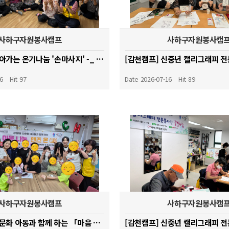
사하구자원봉사캠프
사하구자원봉사캠
[괴정캠프] 찾아가는 온기나눔 '손마사지' -_ 고개마루사랑방경로당
16
Hit 97
Date 2026-07-16
Hit 89
사하구자원봉사캠프
사하구자원봉사캠
[장림캠프] 다문화 아동과 함께 하는 「마음 나눔, 핸즈 온(溫)」_ 무병장수 장명루 팔찌 만들기