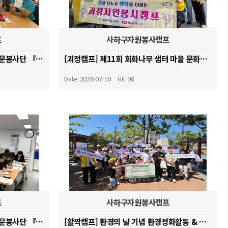
프
사하구자원봉사캠프
[감천캠프] 신중년 캘리그래피 전문봉사단 『글빛 나눔』양성 교육 _26.07.01
[괴정캠프] 제11회 회화나무 샘터 마을 문화제(단오제) 활동
Date 2026-07-10
Hit 98
프
사하구자원봉사캠프
[감천캠프] 신중년 캘리그래피 전문봉사단 『글빛 나눔』양성 교육
[활짝캠프] 환경의 날 기념 환경정화활동 & 세계자원봉사자의 해 캠페인