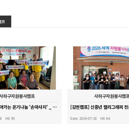
캠프
사하구자원봉사캠프
사하구자원봉사캠
[괴정캠프] 찾아가는 온기나눔 '손마사지' _ 시약경로당
28
Hit 95
Date 2026-07-28
Hit 64