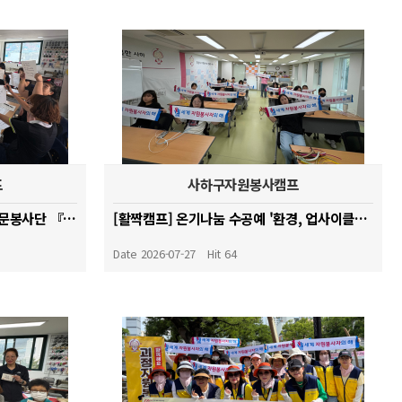
프
사하구자원봉사캠프
[감천캠프] 신중년 캘리그래피 전문봉사단 『글빛 나눔』양성 교육 _26.07.15
[활짝캠프] 온기나눔 수공예 '환경, 업사이클링' _ 재생종이로 만든 친환경 도어벨 만들기
Date 2026-07-27
Hit 64