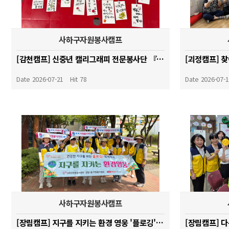
사하구자원봉사캠프
[감천캠프] 신중년 캘리그래피 전문봉사단 『글빛 나눔』양성 교육 _26.07.08
Date 2026-07-21
Hit 78
Date 2026-07-
사하구자원봉사캠프
[장림캠프] 지구를 지키는 환경 영웅 '플로깅' 활동