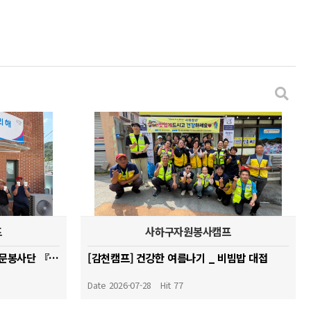
프
사하구자원봉사캠프
[감천캠프] 신중년 캘리그래피 전문봉사단 『글빛 나눔』양성 교육 _26.07.22
[감천캠프] 건강한 여름나기 _ 비빔밥 대접
Date 2026-07-28
Hit 77