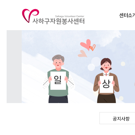
센터소
인사말
비전
연혁
조직도
주요사
찾아오시
공지사항