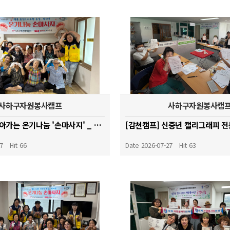
사하구자원봉사캠프
사하구자원봉사캠
[괴정캠프] 찾아가는 온기나눔 '손마사지' _ 평화경로당
27
Hit 66
Date 2026-07-27
Hit 63