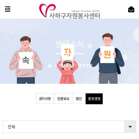
센터소식
센터소식
활동앨범
공지사항
언론보도
웹진
활동앨범
전체