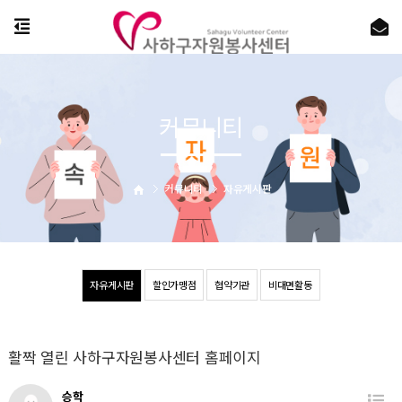
커뮤니티
커뮤니티
자유게시판
자유게시판
할인가맹점
협약기관
비대면활동
활짝 열린 사하구자원봉사센터 홈페이지
승학