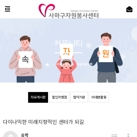
커뮤니티
커뮤니티
자유게시판
자유게시판
할인가맹점
협약기관
비대면활동
다이나믹한 미래지향적인 센터가 되길
승학