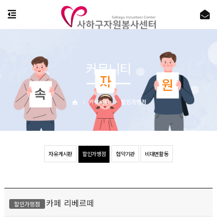
커뮤니티
커뮤니티
할인가맹점
자유게시판
할인가맹점
협약기관
비대면활동
카페 리베르떼
할인가맹점