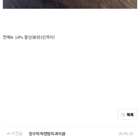
전메뉴 10% 할인(동반1인까지)
목록
이전글
26.06.02
장구락척정형외과의원