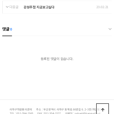
다음글
23.02.21
감성주점 지금보고싶다
댓글
0
등록된 댓글이 없습니다.
사하구자원봉사센터
주소 : 부산광역시 사하구 동매로 66번길 6. 2~3층(하단동)
TEL : 051-294-1365
FAX : 051-204-1327
이메일 : sahavt@hanmail.net