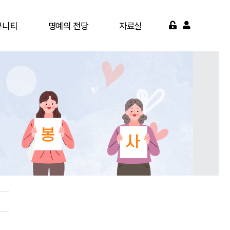
뮤니티
명예의 전당
자료실
게시판
명예의 전당
서식자료실
가맹점
영상자료실
약기관
자주묻는질문
면활동