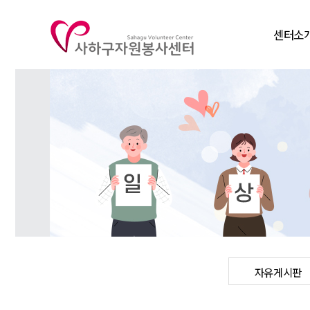
센터소
인사말
비전
연혁
조직도
주요사
찾아오시
자유게시판