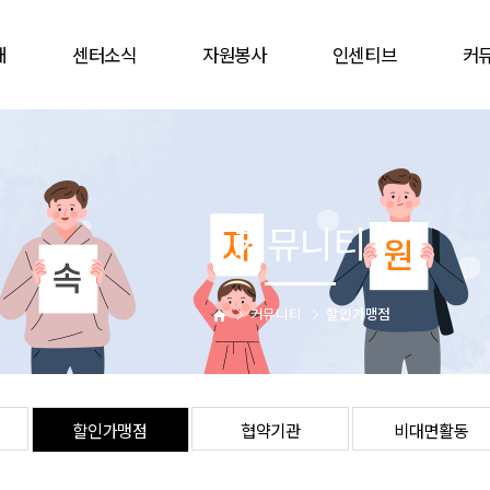
개
센터소식
자원봉사
인센티브
커
공지사항
봉사참여
인증배지
자유
언론보도
자원봉사캠프
상해보험
할인
웹진
단체
주차감면
협
커뮤니티
활동앨범
활동처
봉사자증
비대
업
활동처현황
을숙도문화회관
는길
사이버자원봉사
커뮤니티
할인가맹점
할인가맹점
협약기관
비대면활동