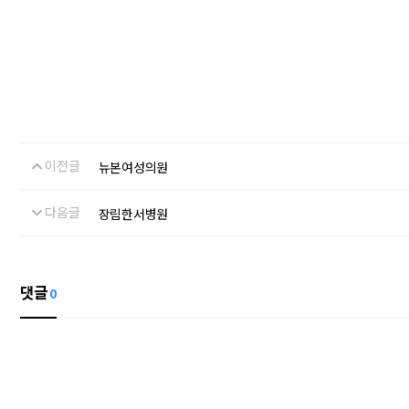
이전글
뉴본여성의원
다음글
장림한서병원
댓글
0