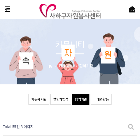
커뮤니티
커뮤니티
협약기관
자유게시판
할인가맹점
협약기관
비대면활동
Total 55건
3 페이지