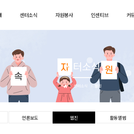
개
센터소식
자원봉사
인센티브
커
공지사항
봉사참여
인증배지
자유
언론보도
자원봉사캠프
상해보험
할인
웹진
단체
주차감면
협
센터소식
활동앨범
활동처
봉사자증
비대
업
활동처현황
을숙도문화회관
는길
사이버자원봉사
센터소식
웹진
언론보도
웹진
활동앨범