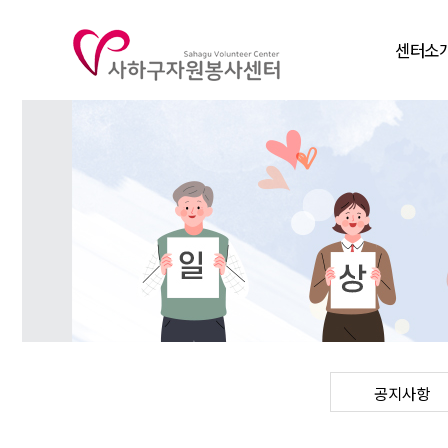
센터소
인사말
비전
연혁
조직도
주요사
찾아오시
공지사항