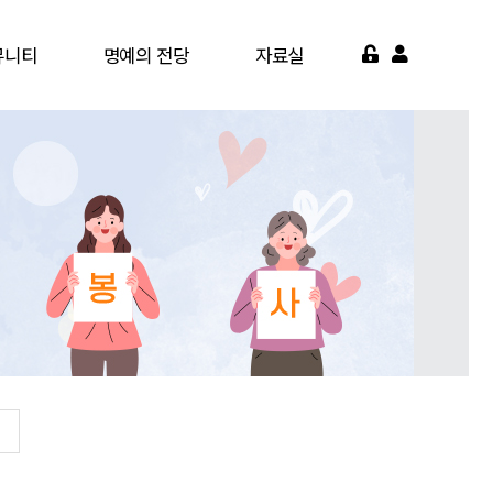
뮤니티
명예의 전당
자료실
게시판
명예의 전당
서식자료실
가맹점
영상자료실
약기관
자주묻는질문
면활동