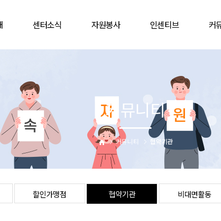
개
센터소식
자원봉사
인센티브
커
공지사항
봉사참여
인증배지
자유
언론보도
자원봉사캠프
상해보험
할인
웹진
단체
주차감면
협
커뮤니티
활동앨범
활동처
봉사자증
비대
업
활동처현황
을숙도문화회관
는길
사이버자원봉사
커뮤니티
협약기관
할인가맹점
협약기관
비대면활동