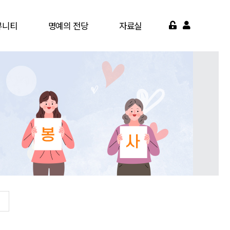
뮤니티
명예의 전당
자료실
게시판
명예의 전당
서식자료실
가맹점
영상자료실
약기관
자주묻는질문
면활동