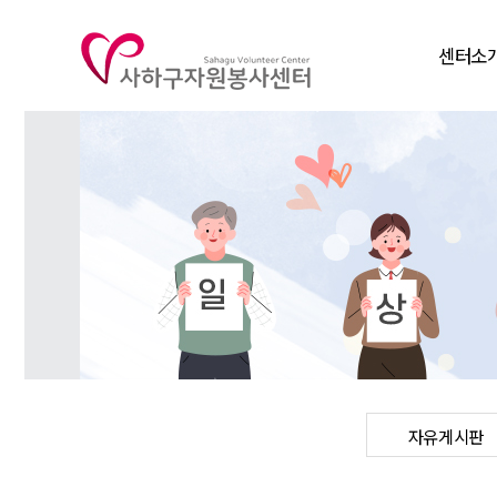
센터소
인사말
비전
연혁
조직도
주요사
찾아오시
자유게시판