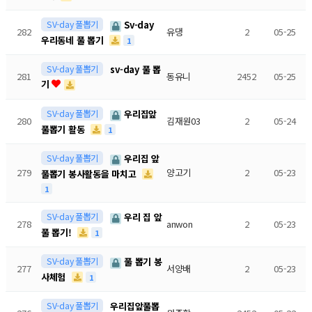
SV-day 풀뽑기
Sv-day
282
유댕
2
05-25
우리동네 풀 뽑기
1
SV-day 풀뽑기
sv-day 풀 뽑
281
동유니
2452
05-25
기
SV-day 풀뽑기
우리집앞
280
김재원03
2
05-24
풀뽑기 활동
1
SV-day 풀뽑기
우리집 앞
279
양고기
2
05-23
풀뽑기 봉사활동을 마치고
1
SV-day 풀뽑기
우리 집 앞
278
anwon
2
05-23
풀 뽑기!
1
SV-day 풀뽑기
풀 뽑기 봉
277
서양배
2
05-23
사체험
1
SV-day 풀뽑기
우리집앞풀뽑