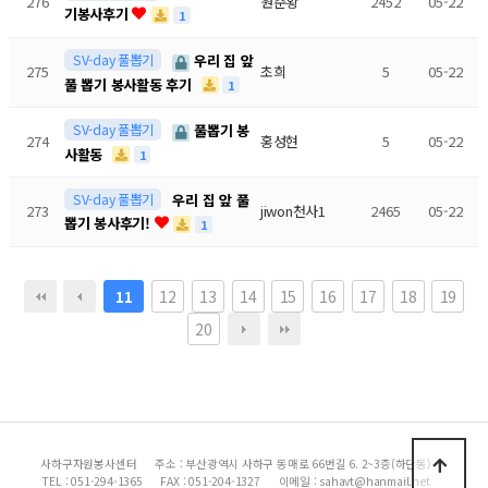
276
원준황
2452
05-22
기봉사후기
1
SV-day 풀뽑기
우리 집 앞
275
초희
5
05-22
풀 뽑기 봉사활동 후기
1
SV-day 풀뽑기
풀뽑기 봉
274
홍성현
5
05-22
사활동
1
SV-day 풀뽑기
우리 집 앞 풀
273
jiwon천사1
2465
05-22
뽑기 봉사후기!
1
12
13
14
15
16
17
18
19
11
20
사하구자원봉사센터
주소 : 부산광역시 사하구 동매로 66번길 6. 2~3층(하단동)
TEL : 051-294-1365
FAX : 051-204-1327
이메일 : sahavt@hanmail.net