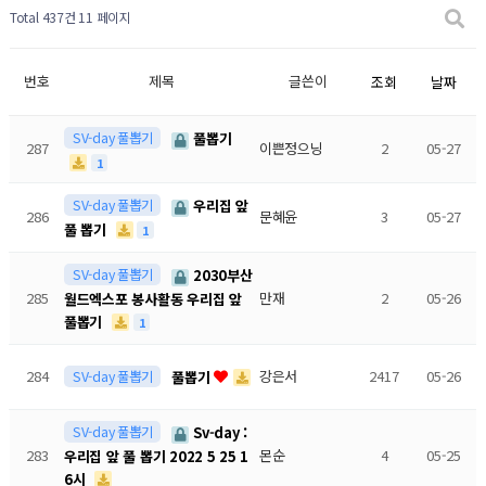
Total 437건
11 페이지
번호
제목
글쓴이
조회
날짜
SV-day 풀뽑기
풀뽑기
287
이쁜정으닝
2
05-27
1
SV-day 풀뽑기
우리집 앞
286
문혜윤
3
05-27
풀 뽑기
1
SV-day 풀뽑기
2030부산
285
만재
2
05-26
월드엑스포 봉사활동 우리집 앞
풀뽑기
1
284
강은서
2417
05-26
SV-day 풀뽑기
풀뽑기
SV-day 풀뽑기
Sv-day :
283
몬순
4
05-25
우리집 앞 풀 뽑기 2022 5 25 1
6시