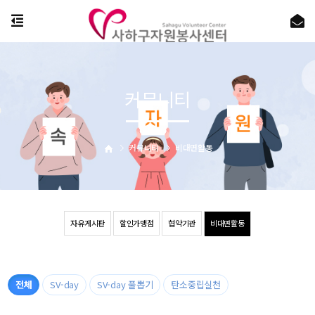
커뮤니티
커뮤니티
비대면활동
자유게시판
할인가맹점
협약기관
비대면활동
전체
SV-day
SV-day 풀뽑기
탄소중립실천