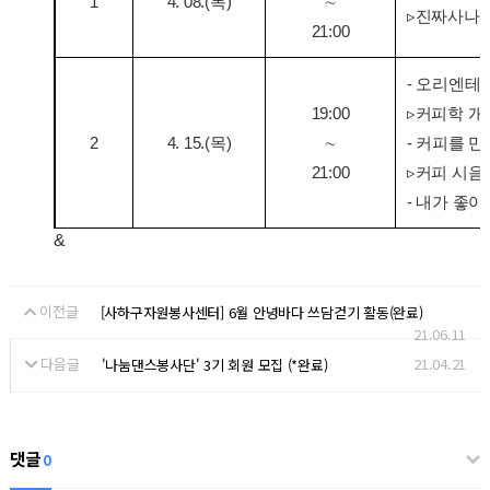
1
4. 08.(목)
∼
▹진짜사나이 
21:00
- 오리엔테
19:00
▹커피학 개
2
4. 15.(목)
∼
- 커피를 
21:00
▹커피 시음
- 내가 좋
&
이전글
[사하구자원봉사센터] 6월 안녕바다 쓰담걷기 활동(완료)
21.06.11
다음글
21.04.21
'나눔댄스봉사단' 3기 회원 모집 (*완료)
댓글
0