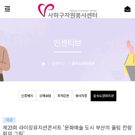
인센티브
인센티브
을숙도문화회관
인증배지
상해보험
주차감면
봉사자증
을숙도문화회관
마감
제23회 라이징뮤지션콘서트 '문화예술 도시 부산의 울림 전람
회의 그림'