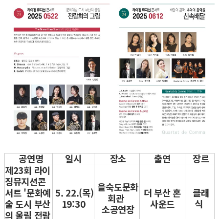
공연명
일시
장소
출연
장르
제23회 라이
징뮤지션콘
을숙도문화
서트 '문화예
5. 22.(목)
더 부산 혼
클래
회관
술 도시 부산
19:30
사운드
식
소공연장
의 울림 전람