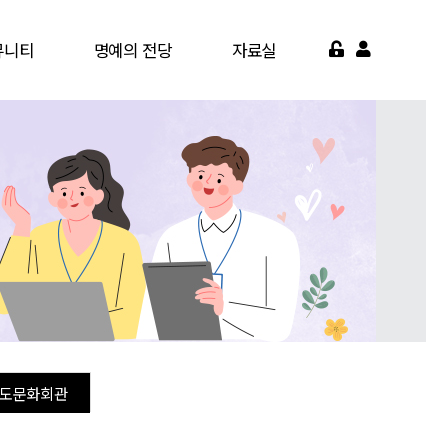
뮤니티
명예의 전당
자료실
게시판
명예의 전당
서식자료실
가맹점
영상자료실
약기관
자주묻는질문
면활동
도문화회관