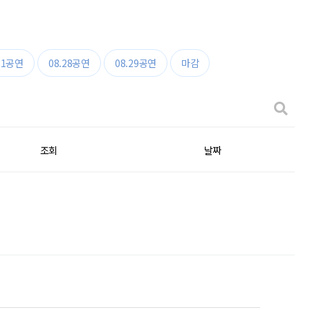
11공연
08.28공연
08.29공연
마감
조회
날짜