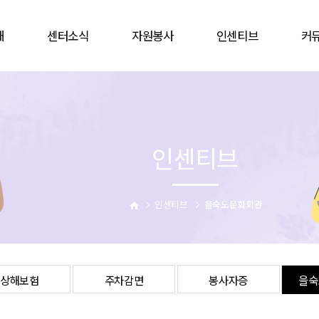
개
센터소식
자원봉사
인센티브
커
공지사항
봉사참여
인증배지
자유
언론보도
자원봉사캠프
상해보험
할인
웹진
단체
주차감면
협
인센티브
활동앨범
활동처
봉사자증
비대
업
활동처현황
을숙도문화회관
는길
사이버자원봉사
인센티브
을숙도문화회관
상해보험
주차감면
봉사자증
을숙