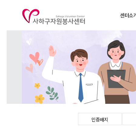
센터소
인사말
비전
연혁
조직도
주요사
찾아오시
인증배지