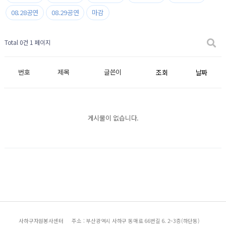
08.28공연
08.29공연
마감
Total 0건
1 페이지
번호
제목
글쓴이
조회
날짜
게시물이 없습니다.
사하구자원봉사센터
주소 : 부산광역시 사하구 동매로 66번길 6. 2~3층(하단동)