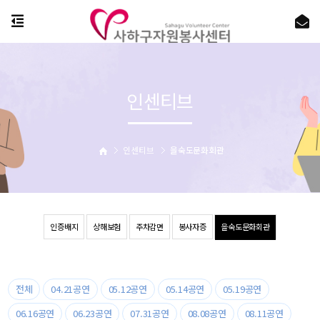
인센티브
인센티브
을숙도문화회관
인증배지
상해보험
주차감면
봉사자증
을숙도문화회관
전체
04.21공연
05.12공연
05.14공연
05.19공연
06.16공연
06.23공연
07.31공연
08.08공연
08.11공연