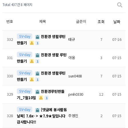
Total 437건
8 페이지
번호
제목
글쓴이
조회
날짜
SV-day
친환경 생활루틴
332
태규
7
07-16
만들기
1
SV-day
친환경 생활 루틴
331
야옹
3
07-15
만들기
1
SV-day
친환경 생활루틴
330
sun0408
7
07-15
만들기
1
SV-day
친환경루틴만들
329
pmh0330
12
07-15
기_7월10일
1
SV-day
[댓글에 봉사활동
328
주영진
2
07-15
날짜] 7.6x- > ★7.9★일입니다
감사합니다!!