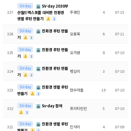
SV-day
SV-day 2030부
327
주영진
4
07-15
산월드엑스포를 대비한 친환경
생활 루틴 만들기
1
SV-day
친화경 루틴 만들
326
오동욱
6
07-11
기
1
SV-day
친환경 루틴 만들
325
오가원
8
07-10
기
1
SV-day
친환경 루틴 만들
324
펭심이
3
07-10
기
1
SV-day
친환경 생활 루틴
323
현수아들
19
07-10
만들기
1
SV-day
Sv-day 참여
322
프리티빈빈
5
07-10
1
SV-day
친환경 생활 루틴
321
민석이
4
07-09
말들기
1