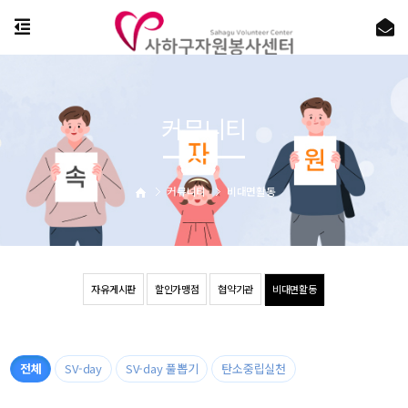
커뮤니티
커뮤니티
비대면활동
자유게시판
할인가맹점
협약기관
비대면활동
전체
SV-day
SV-day 풀뽑기
탄소중립실천