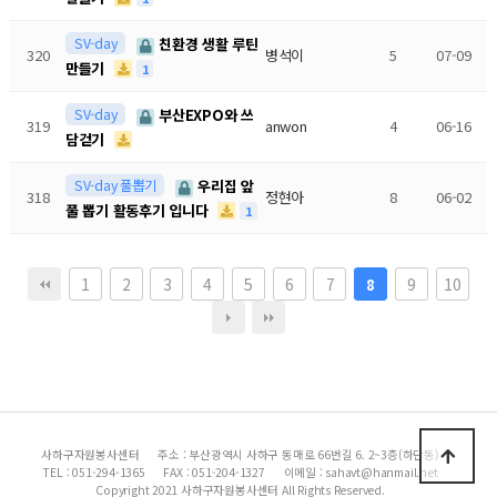
SV-day
친환경 생활 루틴
320
병석이
5
07-09
만들기
1
SV-day
부산EXPO와 쓰
319
anwon
4
06-16
담걷기
SV-day 풀뽑기
우리집 앞
318
정현아
8
06-02
풀 뽑기 활동후기 입니다
1
1
2
3
4
5
6
7
9
10
8
사하구자원봉사센터
주소 : 부산광역시 사하구 동매로 66번길 6. 2~3층(하단동)
TEL : 051-294-1365
FAX : 051-204-1327
이메일 : sahavt@hanmail.net
Copyright 2021 사하구자원봉사센터 All Rights Reserved.