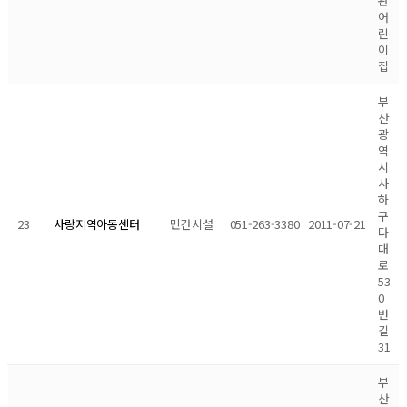
관
어
린
이
집
부
산
광
역
시
사
하
구
23
민간시설
051-263-3380
2011-07-21
사랑지역아동센터
다
대
로
53
0
번
길
31
부
산