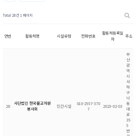
Total 28건
1 페이지
활동처등록일
연번
활동처명
시설유형
전화번호
주소
자
부
산
광
역
시
사
하
구
낙
사단법인 한국불교자원
010-2557-370
동
28
민간시설
2023-02-03
7
대
봉사회
로
35
5
번