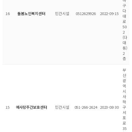
하
구
다
16
민간시설
0512629926
2022-09-15
돌봄노인복지센터
대
로
50
2
(다
대
동)
2
층
부
산
광
역
시
사
하
15
민간시설
051-266-2624
2023-08-30
구
예사랑주간보호센터
서
포
로
35