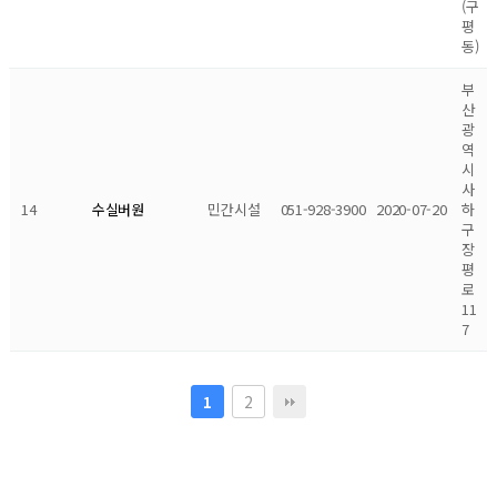
(구
평
동)
부
산
광
역
시
사
14
민간시설
051-928-3900
2020-07-20
하
수실버원
구
장
평
로
11
7
2
1