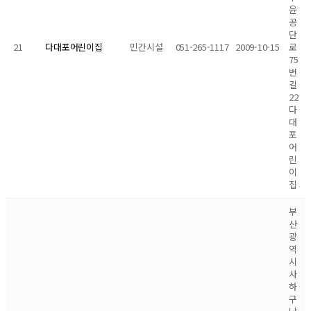
윤
공
단
21
민간시설
051-265-1117
2009-10-15
로
다대포어린이집
75
번
길
22
다
대
포
어
린
이
집
부
산
광
역
시
사
하
구