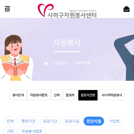
자원봉사
자원봉사
수요처현황
봉사참여
자원봉사캠프
단체
활동처
활동처현황
사이버자원봉사
전체
행정기간
공공기간
공공시설
민간시설
기업체
기타
자원봉사캠프