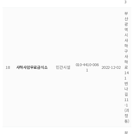
3
부
산
광
역
시
사
하
구
사
하
010-4410-006
18
민간시설
2022-12-02
로
사하사암무료급식소
1
14
1
번
나
길
11
-1
(괴
정
동)
부