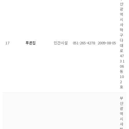
산
광
역
시
사
하
구
다
17
민간시설
051-265-4278
2009-08-05
푸른집
대
로
47
3 1
06
동
10
2
호
부
산
광
역
시
사