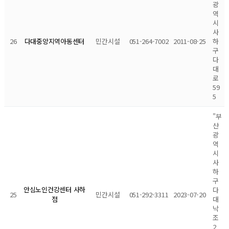
광
역
시
사
26
민간시설
051-264-7002
2011-08-25
하
다대중앙지역아동센터
구
다
대
로
59
5
"부
산
광
역
시
사
하
구
안심노인건강센터 사하
다
25
민간시설
051-292-3311
2023-07-20
대
점
낙
조
2