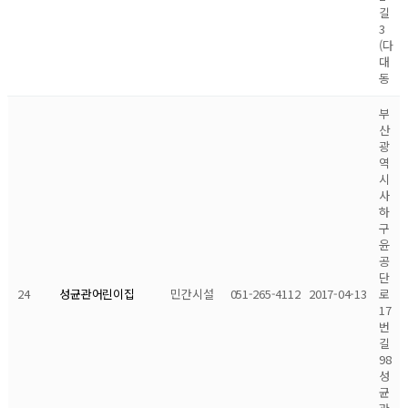
길
3
(다
대
동
부
산
광
역
시
사
하
구
윤
공
단
24
민간시설
051-265-4112
2017-04-13
로
성균관어린이집
17
번
길
98
성
균