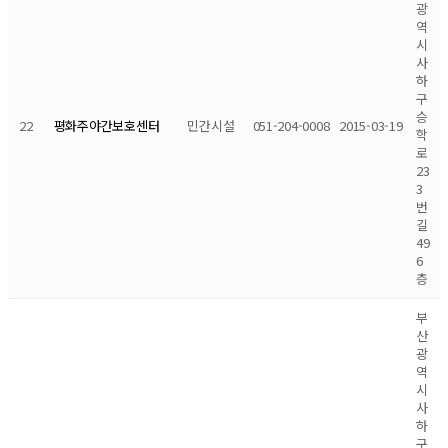
광
역
시
사
하
구
승
22
민간시설
051-204-0008
2015-03-19
평화주야간보호센터
학
로
23
3
번
길
49
6
층
부
산
광
역
시
사
하
구