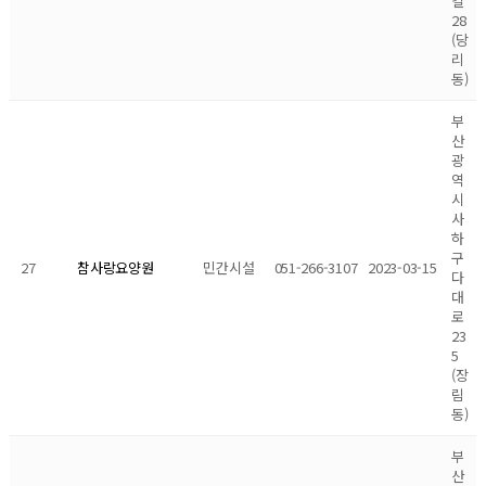
길
28
(당
리
동)
부
산
광
역
시
사
하
구
27
민간시설
051-266-3107
2023-03-15
참사랑요양원
다
대
로
23
5
(장
림
동)
부
산