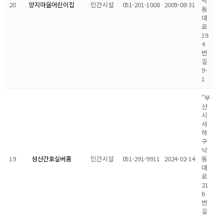
낙
20
민간시설
051-201-1008
2009-08-31
양지마을어린이집
동
대
로
19
4
번
길
9-
1
"부
산
시
사
하
구
낙
19
민간시설
051-291-9911
2024-02-14
동
성산간호실버홈
대
로
21
6
번
길