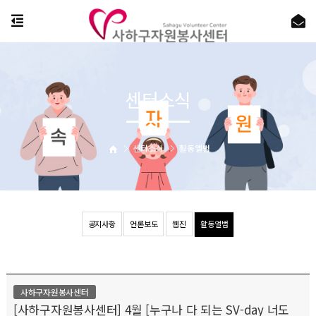
센터소식
센터소식
활동앨범
공지사항
언론보도
웹진
활동앨범
사하구자원봉사센터
[사하구자원봉사센터] 4월 [누구나 다 되는 SV-day 너도