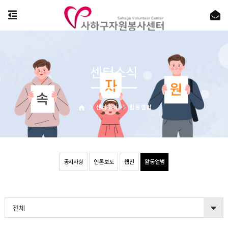
센터소식
센터소식
활동앨범
공지사항
언론보도
웹진
활동앨범
전체