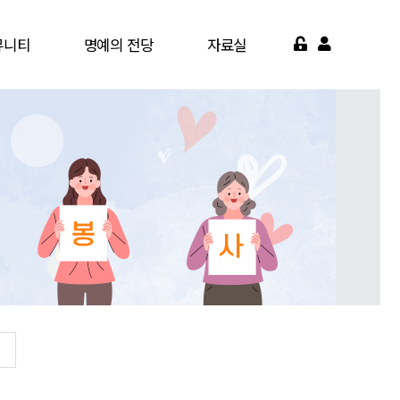
뮤니티
명예의 전당
자료실
게시판
명예의 전당
서식자료실
가맹점
영상자료실
약기관
자주묻는질문
면활동