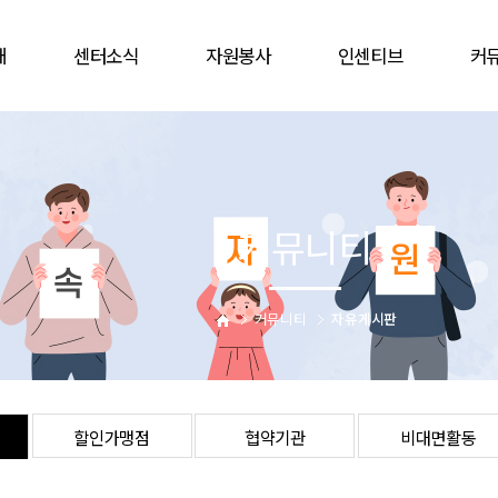
개
센터소식
자원봉사
인센티브
커
공지사항
봉사참여
인증배지
자유
언론보도
자원봉사캠프
상해보험
할인
웹진
단체
주차감면
협
커뮤니티
활동앨범
활동처
봉사자증
비대
업
활동처현황
을숙도문화회관
는길
사이버자원봉사
커뮤니티
자유게시판
할인가맹점
협약기관
비대면활동