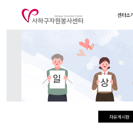
센터소
인사말
비전
연혁
조직도
주요사
찾아오시
자유게시판