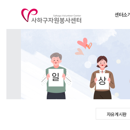
센터소
인사말
비전
연혁
조직도
주요사
찾아오시
자유게시판