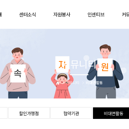
개
센터소식
자원봉사
인센티브
커
공지사항
봉사참여
인증배지
자유
언론보도
자원봉사캠프
상해보험
할인
웹진
단체
주차감면
협
커뮤니티
활동앨범
활동처
봉사자증
비대
업
활동처현황
을숙도문화회관
는길
사이버자원봉사
커뮤니티
비대면활동
할인가맹점
협약기관
비대면활동