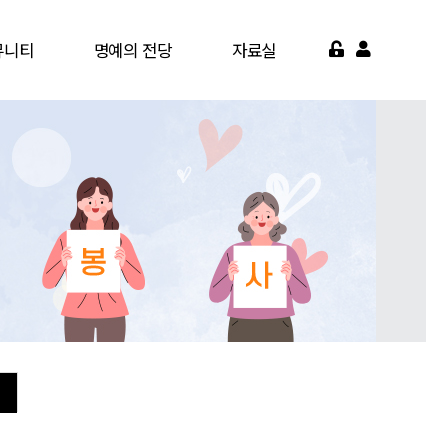
뮤니티
명예의 전당
자료실
게시판
명예의 전당
서식자료실
가맹점
영상자료실
약기관
자주묻는질문
면활동