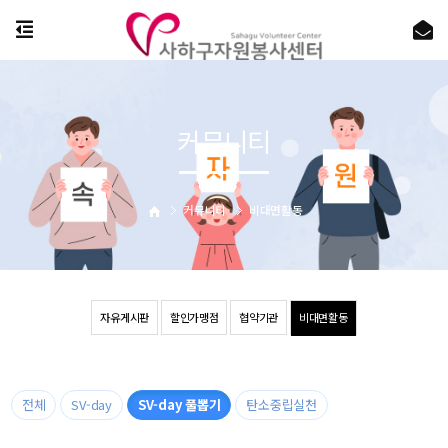
커뮤니티
커뮤니티
비대면활동
자유게시판
할인가맹점
협약기관
비대면활동
전체
SV-day
SV-day 풀뽑기
탄소중립실천