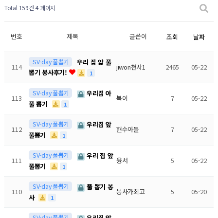
Total 159건
4 페이지
번호
제목
글쓴이
조회
날짜
SV-day 풀뽑기
우리 집 앞 풀
114
jiwon천사1
2465
05-22
뽑기 봉사후기!
1
SV-day 풀뽑기
우리집 아
113
복이
7
05-22
풀 뽑기
1
SV-day 풀뽑기
우리집 앞
112
현수아들
7
05-22
풀뽑기
1
SV-day 풀뽑기
우리 집 앞
111
융서
5
05-22
풀뽑기
1
SV-day 풀뽑기
풀 뽑기 봉
110
봉사가최고
5
05-20
사
1
SV-day 풀뽑기
우리집 앞