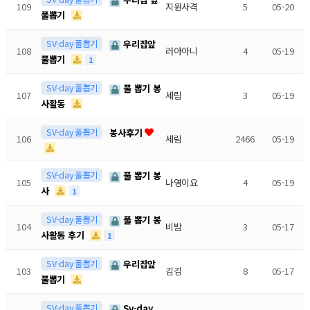
109
지원사격
5
05-20
풀뽑기
SV-day 풀뽑기
우리집앞
108
러아아니
4
05-19
풀뽑기
1
SV-day 풀뽑기
풀 뽑기 봉
107
세림
3
05-19
사활동
SV-day 풀뽑기
봉사후기
106
세림
2466
05-19
SV-day 풀뽑기
풀 뽑기 봉
105
나영이요
4
05-19
사
1
SV-day 풀뽑기
풀 뽑기 봉
104
비밤
3
05-17
사활동 후기
1
SV-day 풀뽑기
우리집앞
103
김김
8
05-17
풀뽑기
SV-day 풀뽑기
Sv-day