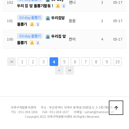
102
연니
3
05-17
우리 집 앞 풀뽑기활동 !
1
SV-day 풀뽑기
우리집앞
101
윤윤
3
05-17
풀뽑기
1
SV-day 풀뽑기
우리집 앞
100
찬이
4
05-17
풀뽑기
1
1
2
3
5
6
7
8
9
10
4
사하구자원봉사센터
주소 : 부산광역시 사하구 동매로 66번길 6. 2~3층(하단동)
TEL : 051-294-1365
FAX : 051-204-1327
이메일 : sahavt@hanmail.net
Copyright 2021 사하구자원봉사센터 All Rights Reserved.
|
|
이용약관
개인정보처리방침
이메일무단수집거부