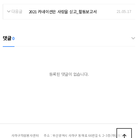
다음글
21.05.17
2021 카네이션은 사랑을 싣고_활동보고서
댓글
0
등록된 댓글이 없습니다.
사하구자원봉사센터
주소 : 부산광역시 사하구 동매로 66번길 6. 2~3층(하단동)