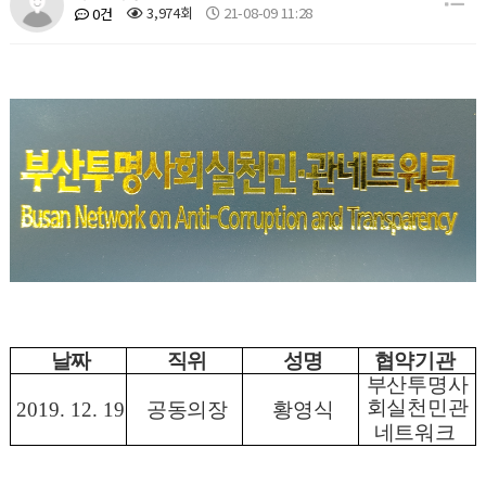
3,974회
21-08-09 11:28
0건
날짜
직위
성명
협약기관
부산투명사
회실천민관
2019. 12. 19
공동의장
황영식
네트워크