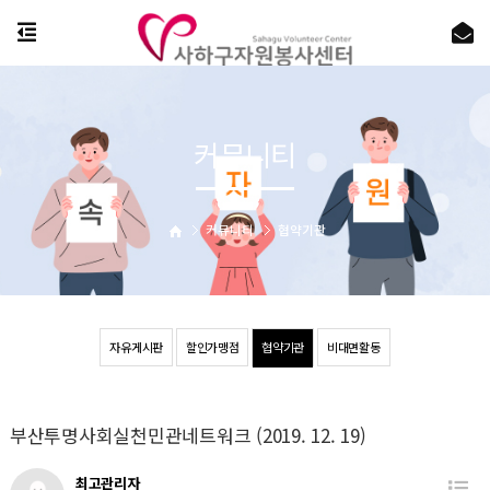
커뮤니티
커뮤니티
협약기관
자유게시판
할인가맹점
협약기관
비대면활동
부산투명사회실천민관네트워크 (2019. 12. 19)
최고관리자