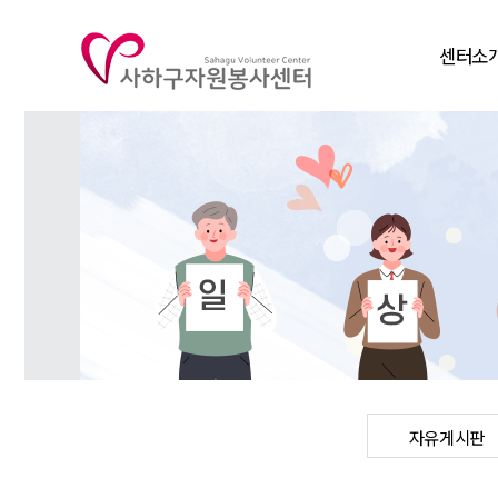
센터소
인사말
비전
연혁
조직도
주요사
찾아오시
자유게시판