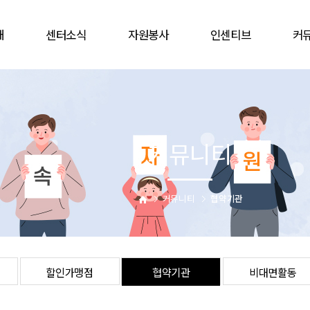
개
센터소식
자원봉사
인센티브
커
공지사항
봉사참여
인증배지
자유
언론보도
자원봉사캠프
상해보험
할인
웹진
단체
주차감면
협
커뮤니티
활동앨범
활동처
봉사자증
비대
업
활동처현황
을숙도문화회관
는길
사이버자원봉사
커뮤니티
협약기관
할인가맹점
협약기관
비대면활동