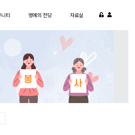
뮤니티
명예의 전당
자료실
게시판
명예의 전당
서식자료실
가맹점
영상자료실
약기관
자주묻는질문
면활동