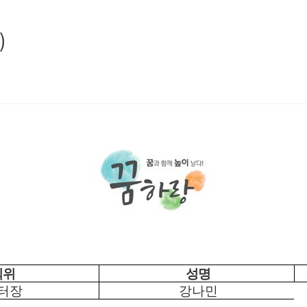
)
직위
성명
터장
강나민