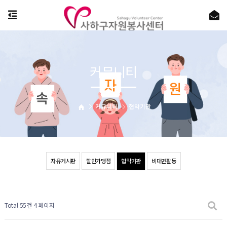
커뮤니티
커뮤니티
협약기관
자유게시판
할인가맹점
협약기관
비대면활동
Total 55건
4 페이지